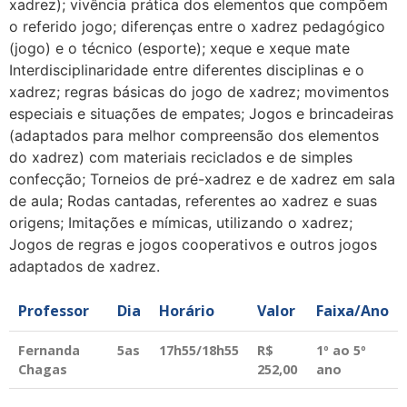
xadrez); vivência prática dos elementos que compõem
o referido jogo; diferenças entre o xadrez pedagógico
(jogo) e o técnico (esporte); xeque e xeque mate
Interdisciplinaridade entre diferentes disciplinas e o
xadrez; regras básicas do jogo de xadrez; movimentos
especiais e situações de empates; Jogos e brincadeiras
(adaptados para melhor compreensão dos elementos
do xadrez) com materiais reciclados e de simples
confecção; Torneios de pré-xadrez e de xadrez em sala
de aula; Rodas cantadas, referentes ao xadrez e suas
origens; Imitações e mímicas, utilizando o xadrez;
Jogos de regras e jogos cooperativos e outros jogos
adaptados de xadrez.
Professor
Dia
Horário
Valor
Faixa/Ano
Fernanda
5as
17h55/18h55
R$
1º ao 5º
Chagas
252,00
ano