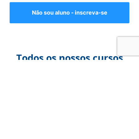
Não sou aluno - inscreva-se
Todos os nossos cursos
IDIOMAS
MOVIMENTO
ROBÓTICA E
MÚSICA
TECNOLOGIA
TEATRO
ESPORTE