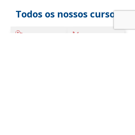
Todos os nossos cursos
IDIOMAS
MOVIMENTO
ROBÓTICA E
MÚSICA
TECNOLOGIA
TEATRO
ESPORTE
SOCIEDADE E COMUNIDADE