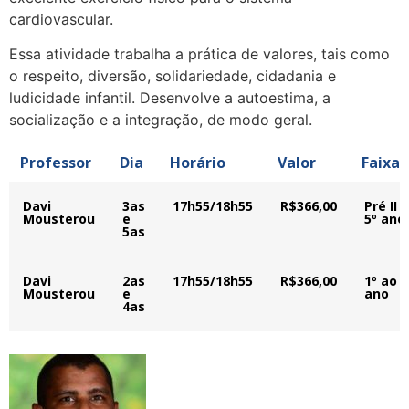
cardiovascular.
Essa atividade trabalha a prática de valores, tais como
o respeito, diversão, solidariedade, cidadania e
ludicidade infantil. Desenvolve a autoestima, a
socialização e a integração, de modo geral.
Professor
Dia
Horário
Valor
Faixa
Davi
3as
17h55/18h55
R$366,00
Pré II 
Mousterou
e
5º ano
5as
Davi
2as
17h55/18h55
R$366,00
1º ao 5
Mousterou
e
ano
4as