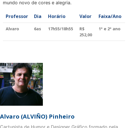
mundo novo de cores e alegria.
Professor
Dia
Horário
Valor
Faixa/Ano
Alvaro
6as
17h55/18h55
R$
1º e 2º ano
252,00
Alvaro (ALVIÑO) Pinheiro
Cartunista de Humor e Designer Gráfico formado pela