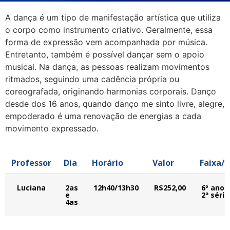
A dança é um tipo de manifestação artística que utiliza
o corpo como instrumento criativo. Geralmente, essa
forma de expressão vem acompanhada por música.
Entretanto, também é possível dançar sem o apoio
musical. Na dança, as pessoas realizam movimentos
ritmados, seguindo uma cadência própria ou
coreografada, originando harmonias corporais. Danço
desde dos 16 anos, quando danço me sinto livre, alegre,
empoderado é uma renovação de energias a cada
movimento expressado.
Professor
Dia
Horário
Valor
Faixa/
Luciana
2as
12h40/13h30
R$252,00
6º ano 
e
2ª série
4as