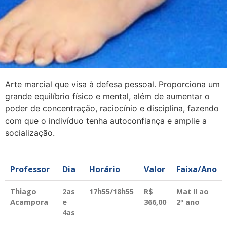
Arte marcial que visa à defesa pessoal. Proporciona um
grande equilíbrio físico e mental, além de aumentar o
poder de concentração, raciocínio e disciplina, fazendo
com que o indivíduo tenha autoconfiança e amplie a
socialização.
Professor
Dia
Horário
Valor
Faixa/Ano
Thiago
2as
17h55/18h55
R$
Mat II ao
Acampora
e
366,00
2º ano
4as