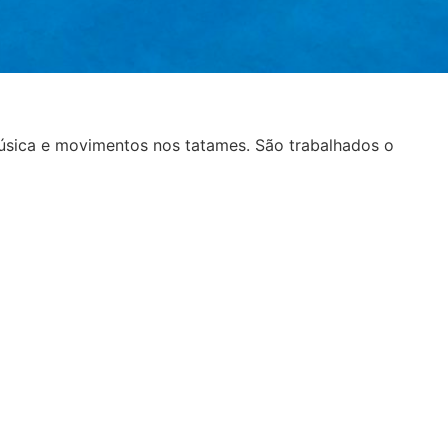
úsica e movimentos nos tatames. São trabalhados o
idade, a agilidade, a resistência e o domínio espacial,
 coordenação motora ampla, da autoconfiança e da
Valor
Faixa/Ano
R$ 366,00
Mat II ao 2º ano