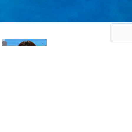
Kátia Verra
Professora de Ginástica
Recreativa