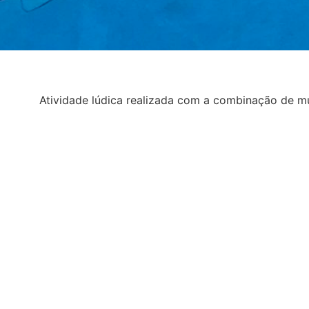
Atividade lúdica realizada com a combinação de m
equilíbrio, a força, a percepção corporal, a flexibil
permitindo, assim, um melhor desenvolvimento da
coragem de vencer desafios.
Professor
Dia
Horário
Kátia Verra
3as e 5as
17h55/18h55